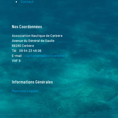
Contact
Nos Coordonnées
Association Nautique de Cerbère
Avenue du Général de Gaulle
66290 Cerbère
Tél :
09 54 23 48 06
E-mail :
capitainerie@portcerbere.fr
VHF 9
Informations Générales
Mentions Légales